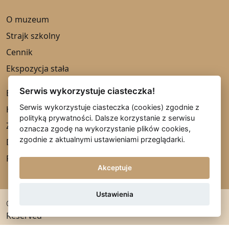
O muzeum
Strajk szkolny
Cennik
Ekspozycja stała
Serwis wykorzystuje ciasteczka!
Biblioteka
Serwis wykorzystuje ciasteczka (cookies) zgodnie z
Historia
polityką prywatności. Dalsze korzystanie z serwisu
Zabytki
oznacza zgodę na wykorzystanie plików cookies,
zgodnie z aktualnymi ustawieniami przeglądarki.
Deklaracja dostępności
RODO
Akceptuje
Ustawienia
© Copyright 2022 www.muzeum.wrzesnia.pl All Rights
Reserved
Projekt i wykonanie:
AJT Project